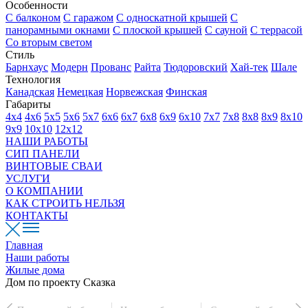
Особенности
С балконом
С гаражом
С односкатной крышей
С
панорамными окнами
С плоской крышей
С сауной
С террасой
Со вторым светом
Стиль
Барнхаус
Модерн
Прованс
Райта
Тюдоровский
Хай-тек
Шале
Технология
Канадская
Немецкая
Норвежская
Финская
Габариты
4х4
4х6
5х5
5х6
5х7
6х6
6х7
6х8
6х9
6х10
7х7
7х8
8х8
8х9
8х10
9х9
10х10
12х12
НАШИ РАБОТЫ
СИП ПАНЕЛИ
ВИНТОВЫЕ СВАИ
УСЛУГИ
О КОМПАНИИ
КАК СТРОИТЬ НЕЛЬЗЯ
КОНТАКТЫ
Главная
Наши работы
Жилые дома
Дом по проекту Сказка