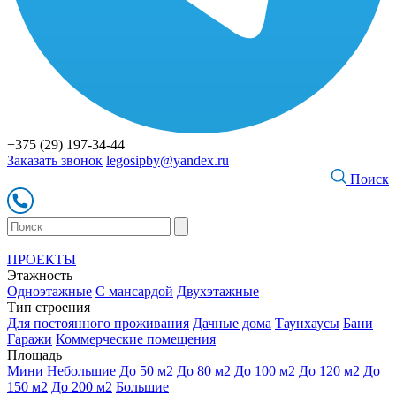
+375 (29) 197-34-44
Заказать звонок
legosipby@yandex.ru
Поиск
ПРОЕКТЫ
Этажность
Одноэтажные
С мансардой
Двухэтажные
Тип строения
Для постоянного проживания
Дачные дома
Таунхаусы
Бани
Гаражи
Коммерческие помещения
Площадь
Мини
Небольшие
До 50 м2
До 80 м2
До 100 м2
До 120 м2
До
150 м2
До 200 м2
Большие