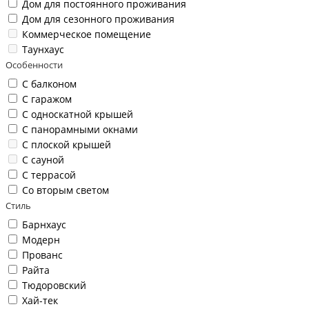
Дом для постоянного проживания
Дом для сезонного проживания
Коммерческое помещение
Таунхаус
Особенности
С балконом
С гаражом
С односкатной крышей
С панорамными окнами
С плоской крышей
С сауной
С террасой
Со вторым светом
Стиль
Барнхаус
Модерн
Прованс
Райта
Тюдоровский
Хай-тек