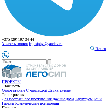
+375 (29) 197-34-44
Заказать звонок
legosipby@yandex.ru
Поиск
ПРОЕКТЫ
Этажность
Одноэтажные
С мансардой
Двухэтажные
Тип строения
Для постоянного проживания
Дачные дома
Таунхаусы
Бани
Гаражи
Коммерческие помещения
Площадь