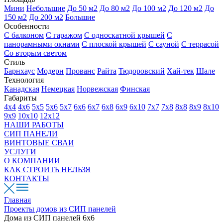
Мини
Небольшие
До 50 м2
До 80 м2
До 100 м2
До 120 м2
До
150 м2
До 200 м2
Большие
Особенности
С балконом
С гаражом
С односкатной крышей
С
панорамными окнами
С плоской крышей
С сауной
С террасой
Со вторым светом
Стиль
Барнхаус
Модерн
Прованс
Райта
Тюдоровский
Хай-тек
Шале
Технология
Канадская
Немецкая
Норвежская
Финская
Габариты
4х4
4х6
5х5
5х6
5х7
6х6
6х7
6х8
6х9
6х10
7х7
7х8
8х8
8х9
8х10
9х9
10х10
12х12
НАШИ РАБОТЫ
СИП ПАНЕЛИ
ВИНТОВЫЕ СВАИ
УСЛУГИ
О КОМПАНИИ
КАК СТРОИТЬ НЕЛЬЗЯ
КОНТАКТЫ
Главная
Проекты домов из СИП панелей
Дома из СИП панелей 6х6