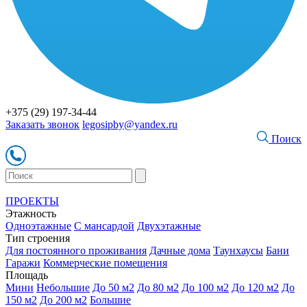
+375 (29) 197-34-44
Заказать звонок
legosipby@yandex.ru
Поиск
ПРОЕКТЫ
Этажность
Одноэтажные
С мансардой
Двухэтажные
Тип строения
Для постоянного проживания
Дачные дома
Таунхаусы
Бани
Гаражи
Коммерческие помещения
Площадь
Мини
Небольшие
До 50 м2
До 80 м2
До 100 м2
До 120 м2
До
150 м2
До 200 м2
Большие