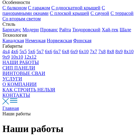
Особенности
С балконом
С гаражом
С односкатной крышей
С
панорамными окнами
С плоской крышей
С сауной
С террасой
Со вторым светом
Стиль
Барнхаус
Модерн
Прованс
Райта
Тюдоровский
Хай-тек
Шале
Технология
Канадская
Немецкая
Норвежская
Финская
Габариты
4х4
4х6
5х5
5х6
5х7
6х6
6х7
6х8
6х9
6х10
7х7
7х8
8х8
8х9
8х10
9х9
10х10
12х12
НАШИ РАБОТЫ
СИП ПАНЕЛИ
ВИНТОВЫЕ СВАИ
УСЛУГИ
О КОМПАНИИ
КАК СТРОИТЬ НЕЛЬЗЯ
КОНТАКТЫ
Главная
Наши работы
Наши работы