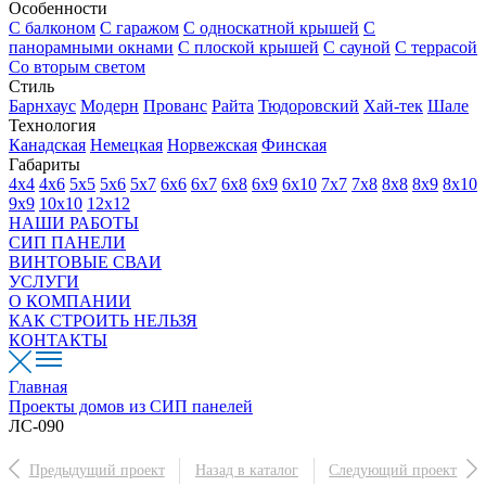
Особенности
С балконом
С гаражом
С односкатной крышей
С
панорамными окнами
С плоской крышей
С сауной
С террасой
Со вторым светом
Стиль
Барнхаус
Модерн
Прованс
Райта
Тюдоровский
Хай-тек
Шале
Технология
Канадская
Немецкая
Норвежская
Финская
Габариты
4х4
4х6
5х5
5х6
5х7
6х6
6х7
6х8
6х9
6х10
7х7
7х8
8х8
8х9
8х10
9х9
10х10
12х12
НАШИ РАБОТЫ
СИП ПАНЕЛИ
ВИНТОВЫЕ СВАИ
УСЛУГИ
О КОМПАНИИ
КАК СТРОИТЬ НЕЛЬЗЯ
КОНТАКТЫ
Главная
Проекты домов из СИП панелей
ЛС-090
Предыдущий проект
Назад в каталог
Следующий проект