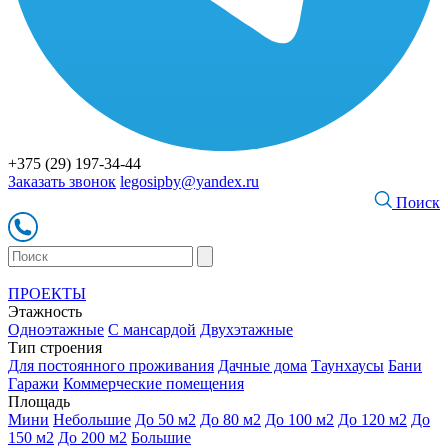
+375 (29) 197-34-44
Заказать звонок
legosipby@yandex.ru
Поиск
ПРОЕКТЫ
Этажность
Одноэтажные
С мансардой
Двухэтажные
Тип строения
Для постоянного проживания
Дачные дома
Таунхаусы
Бани
Гаражи
Коммерческие помещения
Площадь
Мини
Небольшие
До 50 м2
До 80 м2
До 100 м2
До 120 м2
До
150 м2
До 200 м2
Большие