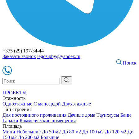
+375 (29) 197-34-44
Заказать звонок
legosipby@yandex.ru
Поиск
ПРОЕКТЫ
Этажность
Одноэтажные
С мансардой
Двухэтажные
Тип строения
Для постоянного проживания
Дачные дома
Таунхаусы
Бани
Гаражи
Коммерческие помещения
Площадь
Мини
Небольшие
До 50 м2
До 80 м2
До 100 м2
До 120 м2
До
150 м2
До 200 м2
Большие