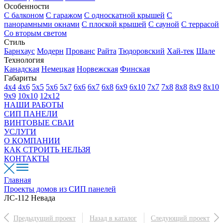
Особенности
С балконом
С гаражом
С односкатной крышей
С
панорамными окнами
С плоской крышей
С сауной
С террасой
Со вторым светом
Стиль
Барнхаус
Модерн
Прованс
Райта
Тюдоровский
Хай-тек
Шале
Технология
Канадская
Немецкая
Норвежская
Финская
Габариты
4х4
4х6
5х5
5х6
5х7
6х6
6х7
6х8
6х9
6х10
7х7
7х8
8х8
8х9
8х10
9х9
10х10
12х12
НАШИ РАБОТЫ
СИП ПАНЕЛИ
ВИНТОВЫЕ СВАИ
УСЛУГИ
О КОМПАНИИ
КАК СТРОИТЬ НЕЛЬЗЯ
КОНТАКТЫ
Главная
Проекты домов из СИП панелей
ЛС-112 Невада
Предыдущий проект
Назад в каталог
Следующий проект