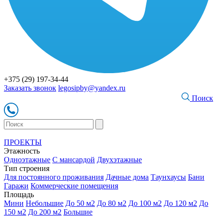
+375 (29) 197-34-44
Заказать звонок
legosipby@yandex.ru
Поиск
ПРОЕКТЫ
Этажность
Одноэтажные
С мансардой
Двухэтажные
Тип строения
Для постоянного проживания
Дачные дома
Таунхаусы
Бани
Гаражи
Коммерческие помещения
Площадь
Мини
Небольшие
До 50 м2
До 80 м2
До 100 м2
До 120 м2
До
150 м2
До 200 м2
Большие