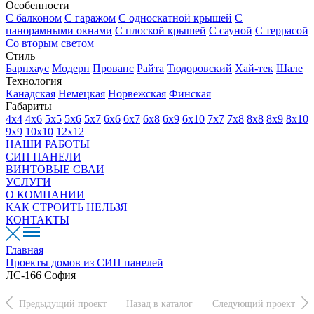
Особенности
С балконом
С гаражом
С односкатной крышей
С
панорамными окнами
С плоской крышей
С сауной
С террасой
Со вторым светом
Стиль
Барнхаус
Модерн
Прованс
Райта
Тюдоровский
Хай-тек
Шале
Технология
Канадская
Немецкая
Норвежская
Финская
Габариты
4х4
4х6
5х5
5х6
5х7
6х6
6х7
6х8
6х9
6х10
7х7
7х8
8х8
8х9
8х10
9х9
10х10
12х12
НАШИ РАБОТЫ
СИП ПАНЕЛИ
ВИНТОВЫЕ СВАИ
УСЛУГИ
О КОМПАНИИ
КАК СТРОИТЬ НЕЛЬЗЯ
КОНТАКТЫ
Главная
Проекты домов из СИП панелей
ЛС-166 София
Предыдущий проект
Назад в каталог
Следующий проект